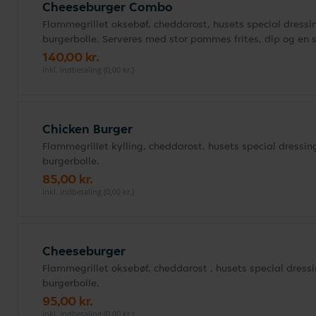
Cheeseburger Combo
Flammegrillet oksebøf, cheddarost, husets special dressin
burgerbolle. Serveres med stor pommes frites, dip og en
140,00 kr.
inkl. indbetaling (0,00 kr.)
Chicken Burger
Flammegrillet kylling, cheddarost, husets special dressing
burgerbolle.
85,00 kr.
inkl. indbetaling (0,00 kr.)
Cheeseburger
Flammegrillet oksebøf, cheddarost , husets special dressi
burgerbolle.
95,00 kr.
inkl. indbetaling (0,00 kr.)