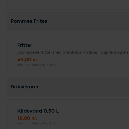
Pommes Frites
Fritter
Stor sprøde fritter med mexikans krydderi, paprika og en 
45,00 kr.
inkl. indbetaling (0,00 kr.)
Drikkevarer
Kildevand 0,50 L
18,00 kr.
inkl. indbetaling (0,00 kr.)