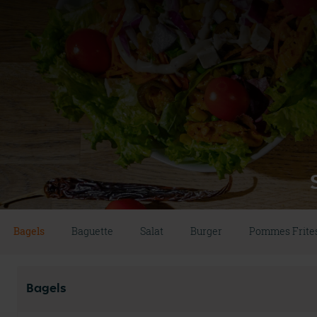
Bagels
Baguette
Salat
Burger
Pommes Frite
Bagels